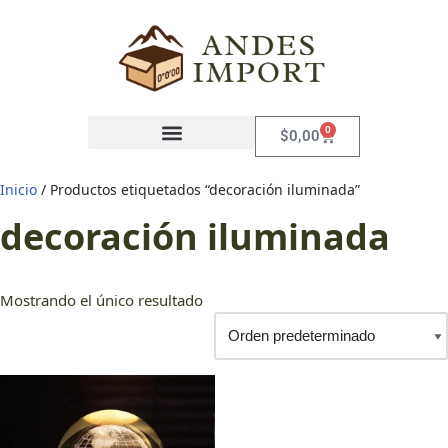
Saltar
al
contenido
0
$
0,00
Inicio
/ Productos etiquetados “decoración iluminada”
decoración iluminada
Mostrando el único resultado