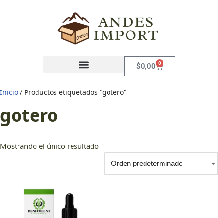
Saltar
al
contenido
0
$
0,00
Inicio
/ Productos etiquetados “gotero”
gotero
Mostrando el único resultado