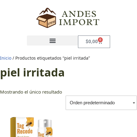
Saltar
al
contenido
0
$
0,00
Inicio
/ Productos etiquetados “piel irritada”
piel irritada
Mostrando el único resultado