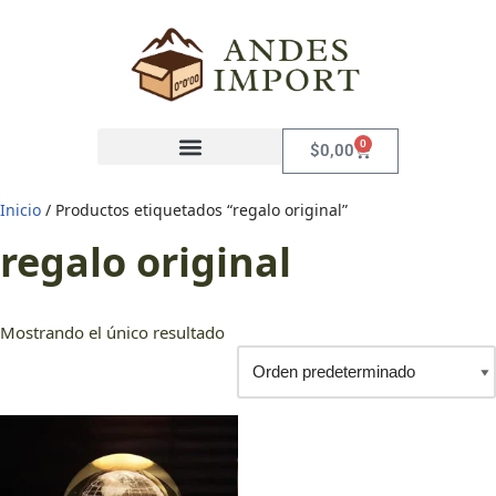
Saltar
al
contenido
0
$
0,00
Inicio
/ Productos etiquetados “regalo original”
regalo original
Mostrando el único resultado