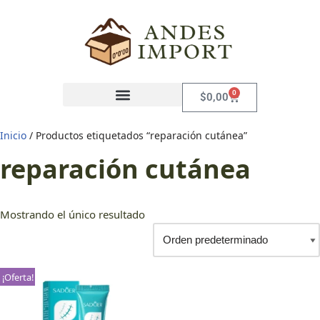
Saltar
al
contenido
0
$
0,00
Inicio
/ Productos etiquetados “reparación cutánea”
reparación cutánea
Mostrando el único resultado
¡Oferta!