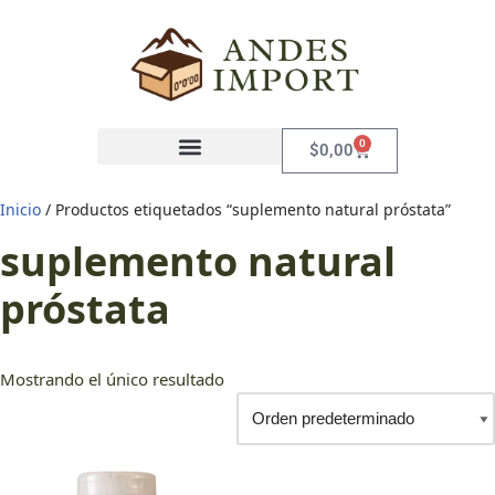
Saltar
al
contenido
0
$
0,00
Inicio
/ Productos etiquetados “suplemento natural próstata”
suplemento natural
próstata
Mostrando el único resultado