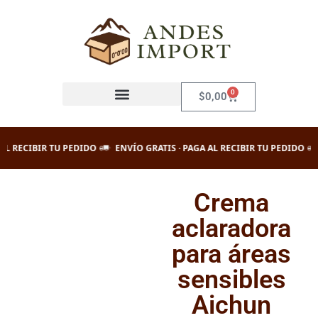
Saltar
al
contenido
0
$
0,00
RECIBIR TU PEDIDO
ENVÍO GRATIS · PAGA AL RECIBIR TU PEDIDO
ENV
Crema
aclaradora
para áreas
sensibles
Aichun