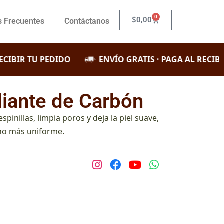
0
$
0,00
s Frecuentes
Contáctanos
BIR TU PEDIDO
ENVÍO GRATIS · PAGA AL RECIBIR 
liante de Carbón
inillas, limpia poros y deja la piel suave,
ono más uniforme.
o